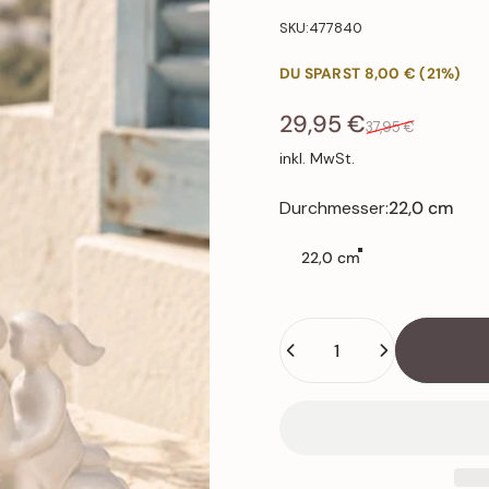
SKU:477840
DU SPARST 8,00 € (21%)
Verkaufspreis
Normaler Preis
29,95 €
37,95 €
inkl. MwSt.
Durchmesser
Durchmesser:
22,0 cm
22,0 cm
Anzahl