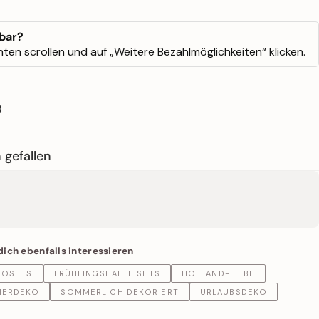
tbar?
ten scrollen und auf „Weitere Bezahlmöglichkeiten“ klicken.
len
nterest pinnen
uf WhatsApp teilen
 gefallen
dich ebenfalls interessieren
KOSETS
FRÜHLINGSHAFTE SETS
HOLLAND-LIEBE
ERDEKO
SOMMERLICH DEKORIERT
URLAUBSDEKO