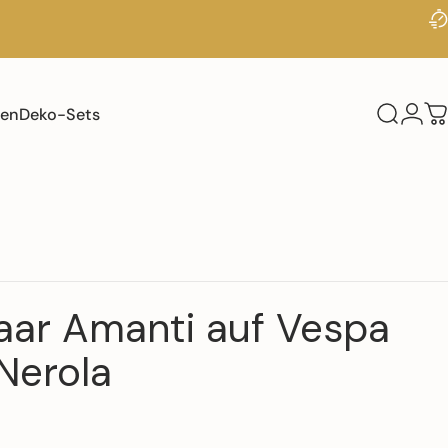
ten
Deko-Sets
Suche
Logi
W
aar
Amanti
auf
Vespa
Nerola