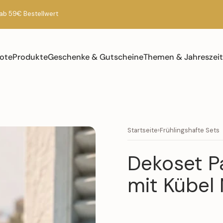
ab 59€ Bestellwert
ote
Produkte
Geschenke & Gutscheine
Themen & Jahreszei
Startseite
›
Frühlingshafte Sets
Dekoset
P
mit
Kübel