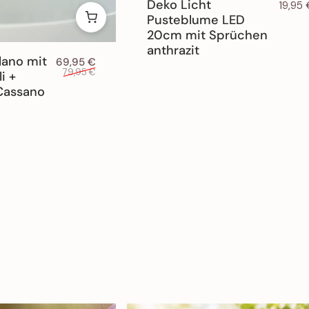
Deko Licht
19,95
Pusteblume LED
20cm mit Sprüchen
anthrazit
lano mit
Verkaufspreis
Normaler Preis
69,95 €
79,95 €
i +
Cassano