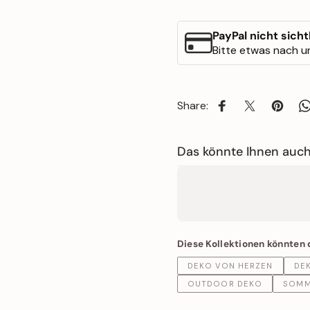
PayPal nicht sich
Bitte etwas nach un
Share:
Auf Facebook tei
Auf X teilen
Auf Pi
A
Das könnte Ihnen auch
Diese Kollektionen könnten 
DEKO VON HERZEN
DE
OUTDOOR DEKO
SOMM