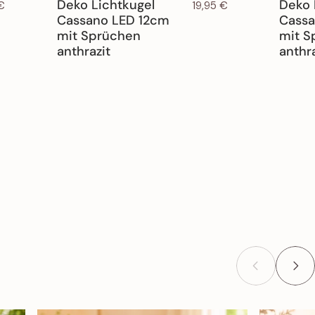
Deko Lichtkugel
Deko 
 €
19,95 €
Cassano LED 12cm
Cass
mit Sprüchen
mit S
anthrazit
anthra